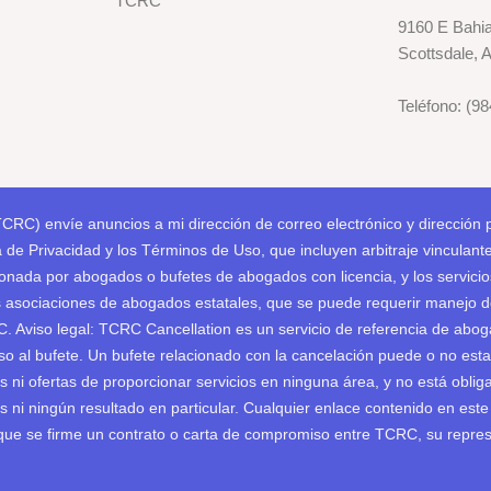
TCRC
9160 E Bahia
Scottsdale, 
Teléfono: (9
TCRC) envíe anuncios a mi dirección de correo electrónico y dirección 
a de Privacidad y los Términos de Uso, que incluyen arbitraje vinculant
onada por abogados o bufetes de abogados con licencia, y los servicio
s asociaciones de abogados estatales, que se puede requerir manejo de
RC. Aviso legal: TCRC Cancellation es un servicio de referencia de ab
o al bufete. Un bufete relacionado con la cancelación puede o no esta
ni ofertas de proporcionar servicios en ninguna área, y no está obliga
 ni ningún resultado en particular. Cualquier enlace contenido en este
que se firme un contrato o carta de compromiso entre TCRC, su repres